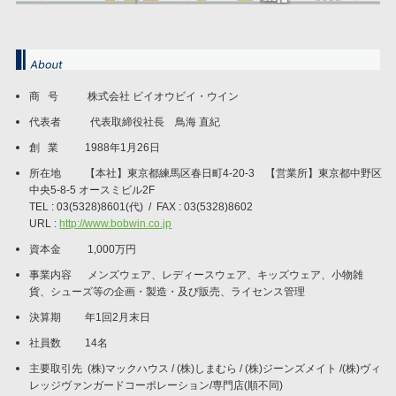
商 号 株式会社 ビイオウビイ・ウイン
代表者 代表取締役社長 鳥海 直紀
創 業 1988年1月26日
所在地 【本社】東京都練馬区春日町4-20-3 【営業所】東京都中野区
中央5-8-5 オースミビル2F
TEL : 03(5328)8601(代) / FAX : 03(5328)8602
URL :
http://www.bobwin.co.jp
資本金 1,000万円
事業内容 メンズウェア、レディースウェ
ア、キッズウェア、小物雑
貨、シューズ等の企画・製造・及び販売、ライセンス管理
決算期 年1回2月末日
社員数 14名
主要取引先 (株)マックハウス / (株)しまむら / (株)ジーンズメイト /(株)ヴィ
レッジヴァンガードコーポレーション/専門店(順不同)