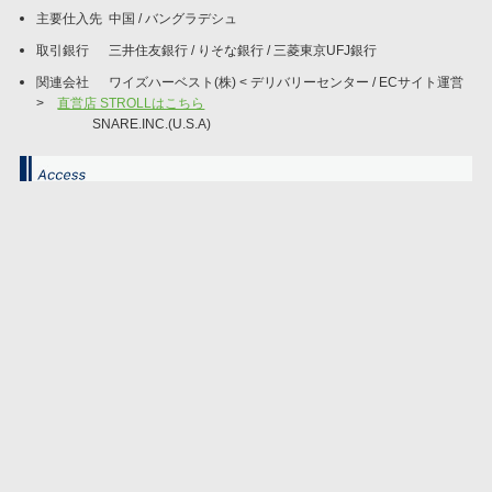
主要仕入先 中国 / バングラデシュ
取引銀行 三井住友銀行 / りそな銀行 / 三菱東京UFJ銀行
関連会社 ワイズハーベスト(株) < デリバリーセンター / ECサイト運営
>
直営店 STROLLはこちら
SNARE.INC.(U.S.A)